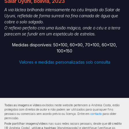
Salar Uyuni, Bolívia, 2023
A via láctea brilhando intensamente no céu límpido do Salar de
Uyuni, refletida de forma surreal na fina camada de água que
cobre o solo salgado.
O reflexo perfeito cria uma ilusão mágica, onde o céu e a terra
parecem se fundir em um espetáculo de estrelas.
Medidas disponíveis: 50x100, 60x90, 70x100, 60x120,
100x150
Valores e medidas personalizadas sob consulta
Todas as imagens e vídeos
exibidos neste website pertencem a Andreia Costa, estão
protegidos com direitos de autor e não podem ser utilizados para quaisquer fins
pessoais ou comerciais sem acordo prévio ou licença. Entre em
contacto
para obter
permissão.
Pode partilhar imagens/vídeos
nas suas redes sociais pessoais, desde que
dê credito
(© Andreia Costa),
utilize a hashtag
(#andreiacosta) e identifique (verifique as