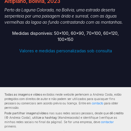
Altiplano, Bolívia, 2023
Perto da Laguna Colorada, na Bolívia, uma estrada deserta
serpenteia por uma paisagem árida e surreal, com as águas
vermelhas da lagoa ao fundo contrastando com as montanhas.
Medidas disponíveis: 50x100, 60x90, 70x100, 60x120,
100x150
Valores e medidas personalizadas sob consulta
Todas as imagens e vídeos
exibidos neste website pertencem a Andreia Costa, estão
protegidos com direitos de autor e não podem ser utilizados para quaisquer fins
pessoais ou comerciais sem acordo prévio ou licença. Entre em
contacto
para obter
permissão.
Pode partilhar imagens/vídeos
nas suas redes sociais pessoais, desde que
dê credito
(© Andreia Costa),
utilize a hashtag
(#andreiacosta) e identifique (verifique as
minhas redes sociais no final da página). Se for uma empresa, deve
contactar
primeiro.