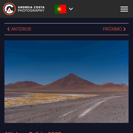
SOBRE
ANTERIOR
PRÓXIMO
PRINTS
LOJA
ACADEMY
BLOG
EXPEDIÇÕES
CONTACTOS