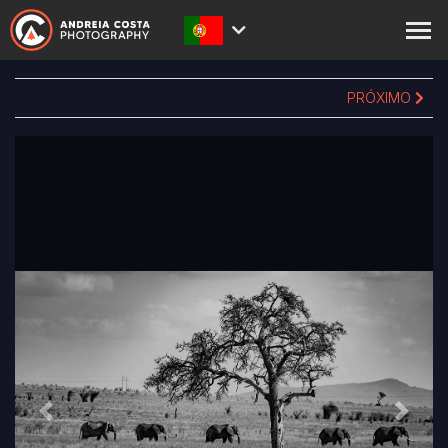
SOBRE
PRÓXIMO
PRINTS
LOJA
ACADEMY
BLOG
EXPEDIÇÕES
CONTACTOS
Anterior
Seguin