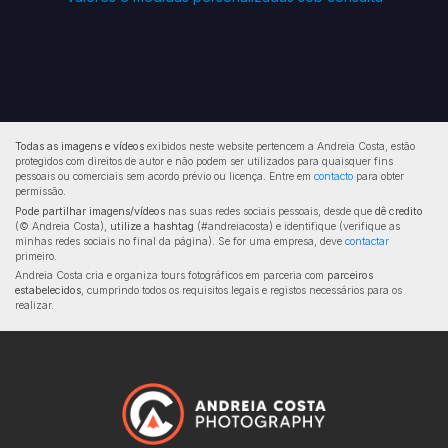
Todas as imagens e vídeos
exibidos neste website pertencem a Andreia Costa, estão
protegidos com direitos de autor e não podem ser utilizados para quaisquer fins
pessoais ou comerciais sem acordo prévio ou licença. Entre em
contacto
para obter
permissão.
Pode partilhar imagens/vídeos
nas suas redes sociais pessoais, desde que
dê credito
(© Andreia Costa),
utilize a hashtag
(#andreiacosta) e identifique (verifique as
minhas redes sociais no final da página). Se for uma empresa, deve
contactar
primeiro.
Andreia Costa cria e organiza tours fotográficos em parceria com
parceiros
estabelecidos
, cumprindo todos os requisitos legais e registos necessários para os
realizar.